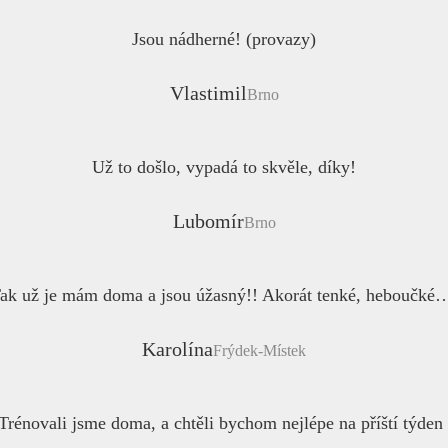
Jsou nádherné! (provazy)
Vlastimil
Brno
Už to došlo, vypadá to skvěle, díky!
Lubomír
Brno
ak už je mám doma a jsou úžasný!! Akorát tenké, heboučké
Karolína
Frýdek-Místek
rénovali jsme doma, a chtěli bychom nejlépe na příští týden d