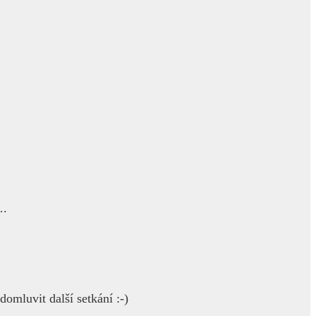
….
omluvit další setkání :-)