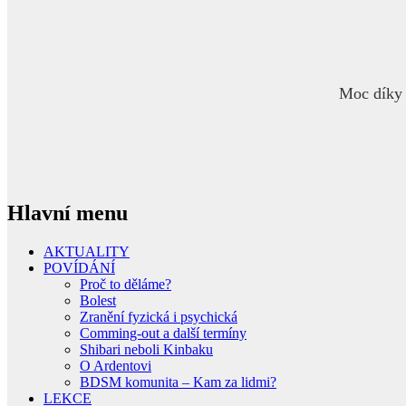
Moc díky 
Hlavní menu
AKTUALITY
POVÍDÁNÍ
Proč to děláme?
Bolest
Zranění fyzická i psychická
Comming-out a další termíny
Shibari neboli Kinbaku
O Ardentovi
BDSM komunita – Kam za lidmi?
LEKCE