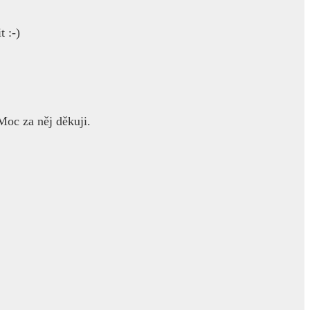
t :-)
oc za něj děkuji.