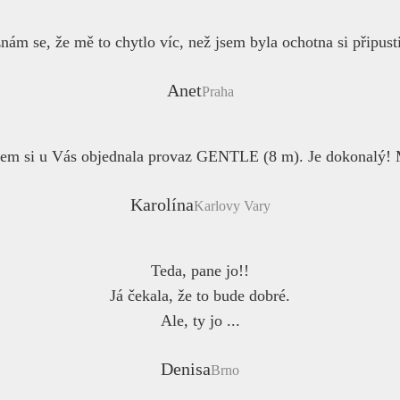
nám se, že mě to chytlo víc, než jsem byla ochotna si připusti
Anet
Praha
jsem si u Vás objednala provaz GENTLE (8 m). Je dokonalý! M
Karolína
Karlovy Vary
Teda, pane jo!!
Já čekala, že to bude dobré.
Ale, ty jo ...
Denisa
Brno