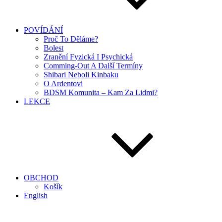
POVÍDÁNÍ
Proč To Děláme?
Bolest
Zranění Fyzická I Psychická
Comming-Out A Další Termíny
Shibari Neboli Kinbaku
O Ardentovi
BDSM Komunita – Kam Za Lidmi?
LEKCE
OBCHOD
Košík
English