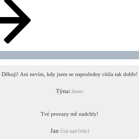
Děkuji! Ani nevím, kdy jsem se naposledny cítila tak dobře!
Týna
Liberec
Tvé provazy mě nadchly!
Jan
Ústí nad Orlicí