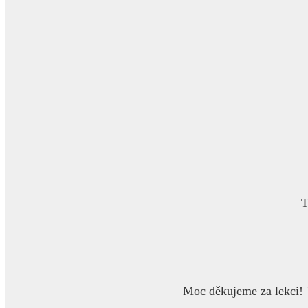
T
Moc děkujeme za lekci! T