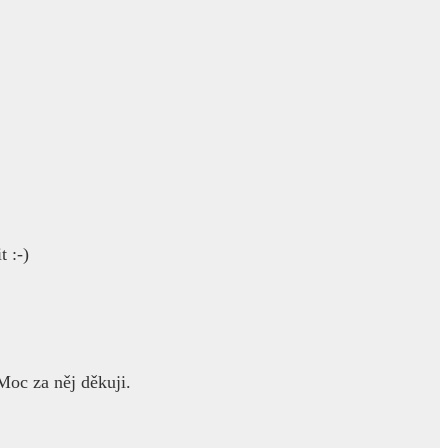
t :-)
oc za něj děkuji.