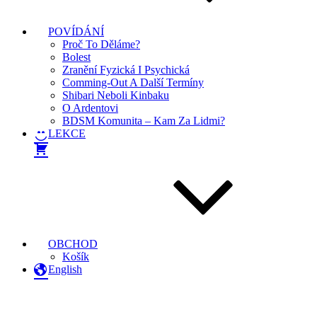
POVÍDÁNÍ
Proč To Děláme?
Bolest
Zranění Fyzická I Psychická
Comming-Out A Další Termíny
Shibari Neboli Kinbaku
O Ardentovi
BDSM Komunita – Kam Za Lidmi?
LEKCE
OBCHOD
Košík
English