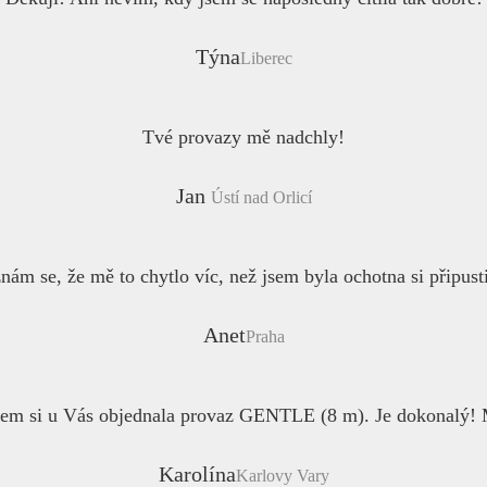
Týna
Liberec
Tvé provazy mě nadchly!
Jan
Ústí nad Orlicí
nám se, že mě to chytlo víc, než jsem byla ochotna si připusti
Anet
Praha
jsem si u Vás objednala provaz GENTLE (8 m). Je dokonalý! M
Karolína
Karlovy Vary