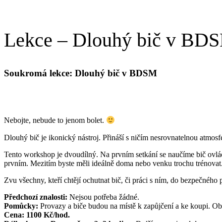
Lekce – Dlouhý bič v BD
Soukromá lekce: Dlouhý bič v BDSM
Nebojte, nebude to jenom bolet.
Dlouhý bič je ikonický nástroj. Přináší s ničím nesrovnatelnou atmos
Tento workshop je dvoudílný. Na prvním setkání se naučíme bič ovlád
prvním. Mezitím byste měli ideálně doma nebo venku trochu trénovat
Zvu všechny, kteří chtějí ochutnat bič, či práci s ním, do bezpečného 
Předchozí znalosti:
Nejsou potřeba žádné.
Pomůcky:
Provazy a biče budou na místě k zapůjčení a ke koupi. Ob
Cena: 1100 Kč/hod.