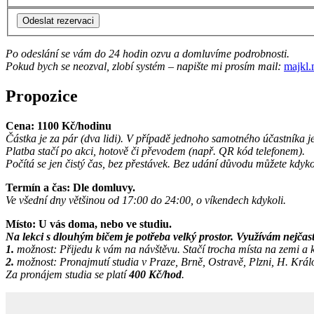
Odeslat rezervaci
Po odeslání se vám do 24 hodin ozvu a domluvíme podrobnosti.
Pokud bych se neozval, zlobí systém – napište mi prosím mail:
majkl
Propozice
Cena: 1100 Kč/hodinu
Částka je za pár (dva lidi). V případě jednoho
samotného
účastníka j
Platba stačí po akci, hotově či převodem (např. QR kód telefonem).
Počítá se jen čistý čas, bez přestávek.
Bez udání důvodu můžete kdykoli
Termín a čas: Dle domluvy.
Ve všední dny většinou od 17:00 do 24:00, o víkendech kdykoli
.
Místo: U vás doma, nebo ve studiu.
Na lekci s dlouhým bičem je potřeba velký prostor. Využívám nejčast
1.
možnost: Přijedu k vám na návštěvu. Stačí trocha místa na zemi a k
2.
možnost: Pronajmutí studia v Praze, Brně, Ostravě, Plzni, H. Králo
Za pronájem studia se platí
400 Kč/hod
.