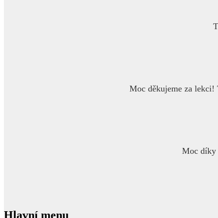
T
Moc děkujeme za lekci! T
Moc díky 
Hlavní menu