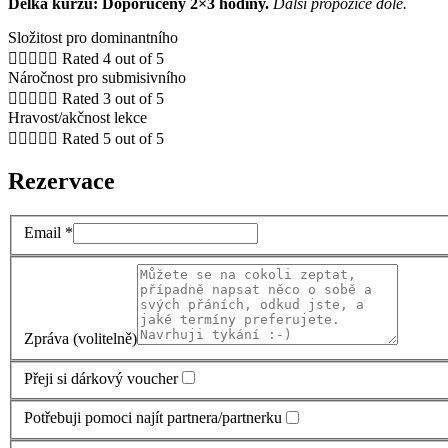
Délka kurzu: Doporučeny 2×3 hodiny.
Další propozice dole.
Složitost pro dominantního





Rated 4 out of 5
Náročnost pro submisivního





Rated 3 out of 5
Hravost/akčnost lekce





Rated 5 out of 5
Rezervace
Email
*
Zpráva (volitelně)
Přeji si dárkový voucher
Potřebuji pomoci najít partnera/partnerku