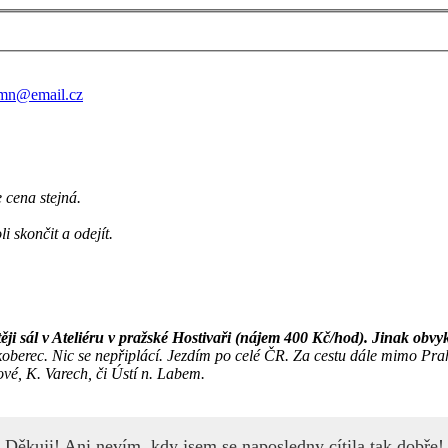
.mn@email.cz
e cena stejná.
 skončit a odejít.
ěji sál v Ateliéru v pražské Hostivaři (nájem 400 Kč/hod). Jinak obvy
oberec. Nic se nepřiplácí.
Jezdím po celé ČR
. Za cestu dále mimo Pr
vé, K. Varech, či Ústí n. Labem.
Děkuji! Ani nevím, kdy jsem se naposledny cítila tak dobře!