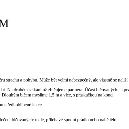
SM
féru strachu a pohybu. Může být velmi nebezpečný, ale vlastně se neliš
at. Na druhém setkání už zbičujeme partnera. Účast bičovaných na prv
. Dlouhým bičem myslíme 1,5 m a více, s práskačkou na konci.
prostředí oblíbené lekce.
lečení bičovaných: malé, přiléhavé spodní prádlo nebo nahé tělo.