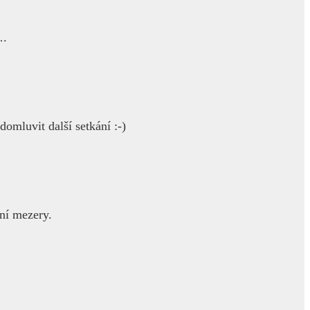
….
omluvit další setkání :-)
ní mezery.