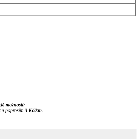
klé možnosti:
ahu poprosím
3 Kč/km
.