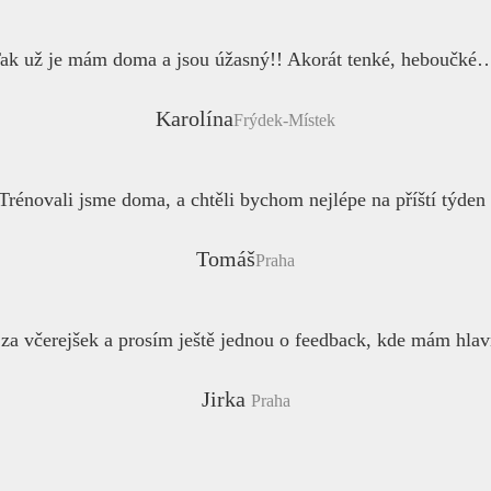
ak už je mám doma a jsou úžasný!! Akorát tenké, heboučké
Karolína
Frýdek-Místek
rénovali jsme doma, a chtěli bychom nejlépe na příští týden d
Tomáš
Praha
za včerejšek a prosím ještě jednou o feedback, kde mám hlav
Jirka
Praha