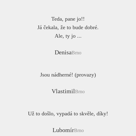
Teda, pane jo!!
Já čekala, že to bude dobré.
Ale, ty jo ...
Denisa
Brno
Jsou nádherné! (provazy)
Vlastimil
Brno
Už to došlo, vypadá to skvěle, díky!
Lubomír
Brno