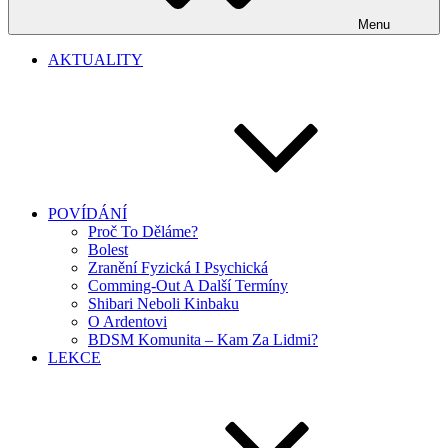
Menu
AKTUALITY
POVÍDÁNÍ
Proč To Děláme?
Bolest
Zranění Fyzická I Psychická
Comming-Out A Další Termíny
Shibari Neboli Kinbaku
O Ardentovi
BDSM Komunita – Kam Za Lidmi?
LEKCE