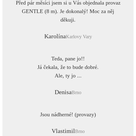
Před pár měsíci jsem si u Vás objednala provaz
GENTLE (8 m). Je dokonalý! Moc za něj
děkuji.
Karolína
Karlovy Vary
Teda, pane jo!!
Já čekala, že to bude dobré.
Ale, ty jo ...
Denisa
Brno
Jsou nádherné! (provazy)
Vlastimil
Brno