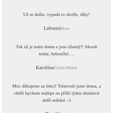
Už to došlo, vypadá to skvěle, díky!
Lubomír
Brno
Tak už je mám doma a jsou úžasný!! Akorát
tenké, heboučké….
Karolína
Frýdek-Místek
Moc děkujeme za lekci! Trénovali jsme doma, a
chtěli bychom nejlépe na příští týden domluvit
další setkání :-)