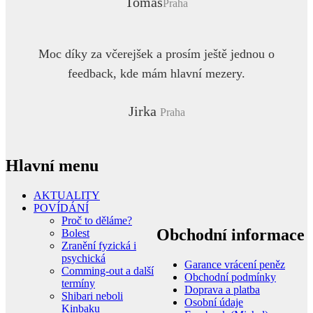
Tomáš
Praha
Moc díky za včerejšek a prosím ještě jednou o
feedback, kde mám hlavní mezery.
Jirka
Praha
Hlavní menu
AKTUALITY
POVÍDÁNÍ
Proč to děláme?
Obchodní informace
Bolest
Zranění fyzická i
psychická
Garance vrácení peněz
Comming-out a další
Obchodní podmínky
termíny
Doprava a platba
Shibari neboli
Osobní údaje
Kinbaku