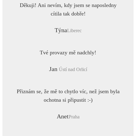
Děkuji! Ani nevím, kdy jsem se naposledny
cítila tak dobře!
Týna
Liberec
Tvé provazy mě nadchly!
Jan
Ústí nad Orlicí
Přiznám se, že mě to chytlo víc, než jsem byla
ochotna si připustit :-)
Anet
Praha