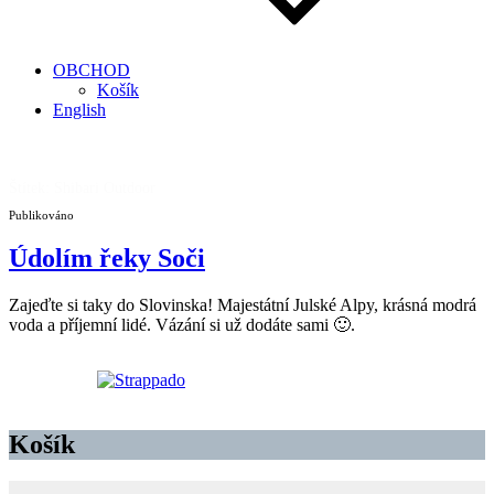
OBCHOD
Košík
English
Štítek:
Shibari Outdoor
Publikováno
Údolím řeky Soči
Zajeďte si taky do Slovinska! Majestátní Julské Alpy, krásná modrá
voda a příjemní lidé. Vázání si už dodáte sami 🙂.
Košík